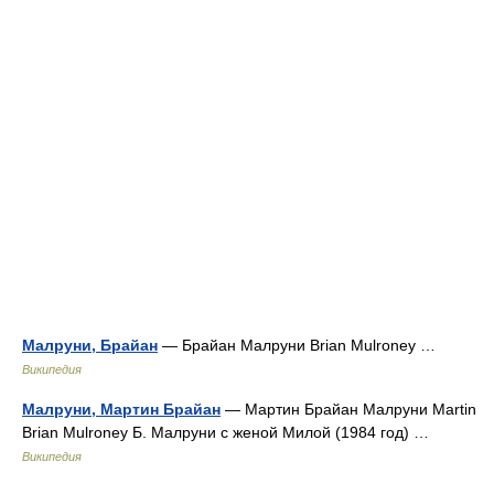
Малруни, Брайан
— Брайан Малруни Brian Mulroney …
Википедия
Малруни, Мартин Брайан
— Мартин Брайан Малруни Martin
Brian Mulroney Б. Малруни с женой Милой (1984 год) …
Википедия