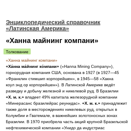
Энциклопедический справочник
«Латинская Америка»
«Ханна майнинг компани»
Толкование
«Ханна майнинг компани»
«Ха́нна ма́йнинг ко́мпани»
(«Hanna Mining Company»),
горнорудная компания США, основана в 1927 (в 1927—45
«Франклин стимшип корпорейшен», в 1945—58 «Хакна
коул энд ор корпорейшен»). В Латинской Америке ведёт
разведку и добычу железной и никелевой руд. В Бразилии
«X. м. к.»
владеет 49% капитала железорудной компании
«Минерасанс бразилейрас реунидас».
«X. м. к.»
принадлежит
также доля в месторождениях никелевых руд, открытых в
Колумбии и Гватемале, в важнейших золотоносных зонах
Бразилии. В 1970 приобрела часть акций крупной Бразильской
нефтехимической компании «Унидо да индустриас